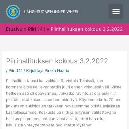
Siirry
sisältöön
LÄNSI-SUOMEN INNER WHEEL
Etusivu
Piiri 141
Piirihallituksen kokous 3.2.2022
Piirihallituksen kokous 3.2.2022
/
Piiri 141
/ Kirjoittaja
Pirkko Haario
Piirihallitus tapasi kasvokkain Ravintola Teinissä, kun
koronarajoituksia lievennettiin juuri ennen kokouspäivää. Viime
hetkeen asti oli epävarmaa, voivatko ravintolat olla auki niin
pitkään, että kokous saadaan pidettyä. Käytimme kello 20:een
jatkuneen aukioloajan tarkkaan hyväksemme pitkää asialistaa
käsitellessämme. Keskustelua riitti ja erityisen valitettavana
hallitus piti puheenjohtajan viestiä siitä, ettei hän ollut
lukuisista yhteydenotoista huolimatta löytänyt