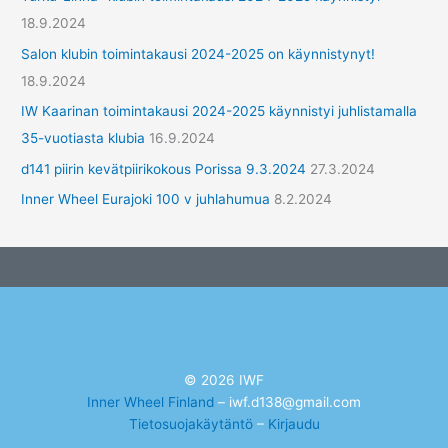
18.9.2024
Salon klubin toimintakausi 2024-2025 on käynnistynyt!
18.9.2024
IW Kaarinan toimintakausi 2024-2025 käynnistyi juhlistamalla
35-vuotiasta klubia
16.9.2024
d141 piirin kevätpiirikokous Porissa 9.3.2024
27.3.2024
Inner Wheel Eurajoki 100 v juhlahumua
8.2.2024
© 2026 IWF
Inner Wheel Finland
– iwf.d138@gmail.com
Tietosuojakäytäntö
–
Kirjaudu