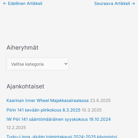
←
Edellinen Artikkeli
Seuraava Artikkeli
→
Aiheryhmät
A
i
h
e
r
Ajankohtaiset
y
h
Kaarinan Inner Wheel Majakkasairaalassa
23.6.2025
m
Piirin 141 kevään piirikokous 8.3.2025
10.3.2025
ä
IW Piiri 141 sääntömääräinen syyskokous 19.10.2024
t
12.2.2025
Turku-Linna -klubin toimintakausi 2024-2025 käynnistyi