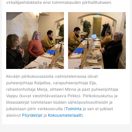
virkailijaehdokkaita ensi toimintakauden piirihallitukseen.
Kevään piirikokousasioita valmistelemassa olivat
puheenjohtaja Raijaliisa, varapuheenjohtaja Eija,
rahastonhoitaja Merja, sihteeri Minna ja past puheenjohtaja
Vappu (kuvat viestintävastaava Pirkko). Piirikokouskutsu ja
liiteasiakirjat toimitetaan klubien sähköpostiosoitteisiin ja
julkaistaan piirin verkkosivuilla (
Toiminta
ja sen ei-julkiset
alasivut
Pöytäkirjat
ja
Kokousmateriaalit
).