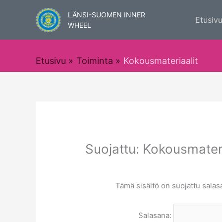
Siirry
LÄNSI-SUOMEN INNER
sisältöön
Etusiv
WHEEL
Etusivu
Toiminta
Kokousmateriaalit
Suojattu: Kokousmateri
Tämä sisältö on suojattu salasa
Salasana: