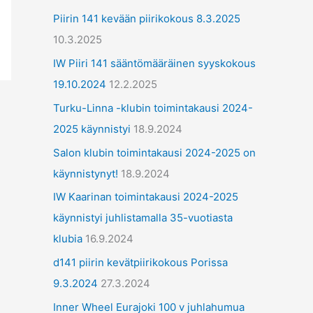
ä
Piirin 141 kevään piirikokous 8.3.2025
t
10.3.2025
IW Piiri 141 sääntömääräinen syyskokous
19.10.2024
12.2.2025
Turku-Linna -klubin toimintakausi 2024-
2025 käynnistyi
18.9.2024
Salon klubin toimintakausi 2024-2025 on
käynnistynyt!
18.9.2024
IW Kaarinan toimintakausi 2024-2025
käynnistyi juhlistamalla 35-vuotiasta
klubia
16.9.2024
d141 piirin kevätpiirikokous Porissa
9.3.2024
27.3.2024
Inner Wheel Eurajoki 100 v juhlahumua