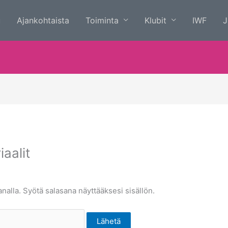
u
Ajankohtaista
Toiminta
Klubit
IWF
J
aalit
nalla. Syötä salasana näyttääksesi sisällön.