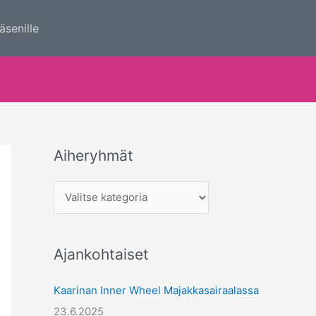
äsenille
Aiheryhmät
A
i
h
e
r
Ajankohtaiset
y
h
Kaarinan Inner Wheel Majakkasairaalassa
m
23.6.2025