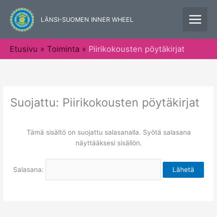
Siirry
sisältöön
LÄNSI-SUOMEN INNER WHEEL
Etusivu
Toiminta
Piirikokousten pöytäkirjat
Suojattu: Piirikokousten pöytäkirjat
Tämä sisältö on suojattu salasanalla. Syötä salasana
näyttääksesi sisällön.
Salasana: