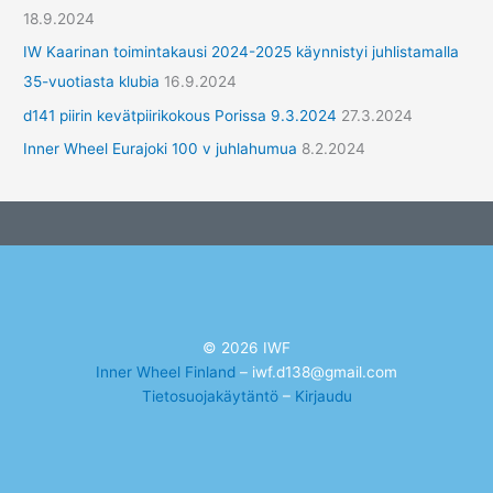
18.9.2024
IW Kaarinan toimintakausi 2024-2025 käynnistyi juhlistamalla
35-vuotiasta klubia
16.9.2024
d141 piirin kevätpiirikokous Porissa 9.3.2024
27.3.2024
Inner Wheel Eurajoki 100 v juhlahumua
8.2.2024
© 2026 IWF
Inner Wheel Finland
– iwf.d138@gmail.com
Tietosuojakäytäntö
–
Kirjaudu