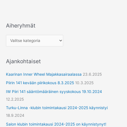
Aiheryhmät
A
i
h
e
r
Ajankohtaiset
y
h
Kaarinan Inner Wheel Majakkasairaalassa
23.6.2025
m
Piirin 141 kevään piirikokous 8.3.2025
10.3.2025
ä
IW Piiri 141 sääntömääräinen syyskokous 19.10.2024
t
12.2.2025
Turku-Linna -klubin toimintakausi 2024-2025 käynnistyi
18.9.2024
Salon klubin toimintakausi 2024-2025 on käynnistynyt!