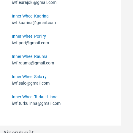
iwf.eurajoki@gmail.com
Inner Wheel Kaarina
iwf.kaarina@gmail.com
Inner Wheel Pori ry
iwf.pori@gmail.com
Inner Wheel Rauma
iwf.rauma@gmail.com
Inner Wheel Salo ry
iwf.salo@gmail.com
Inner Wheel Turku–Linna
iwf.turkulinna@gmail.com
Aiheryhmät
Aiheryhmät