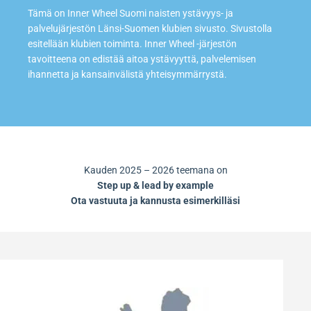
Tämä on Inner Wheel Suomi naisten ystävyys- ja
palvelujärjestön Länsi-Suomen klubien sivusto. Sivustolla
esitellään klubien toiminta. Inner Wheel -järjestön
tavoitteena on edistää aitoa ystävyyttä, palvelemisen
ihannetta ja kansainvälistä yhteisymmärrystä.
Kauden 2025 – 2026 teemana on
Step up & lead by example
Ota vastuuta ja kannusta esimerkilläsi