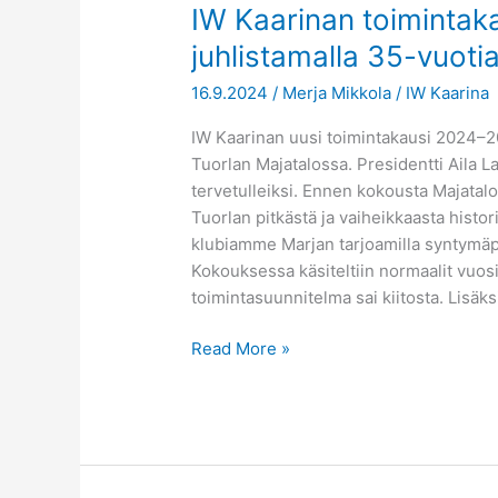
IW
IW Kaarinan toimintak
Kaarinan
juhlistamalla 35-vuotia
toimintakausi
16.9.2024
/
Merja Mikkola
/
IW Kaarina
2024-
2025
IW Kaarinan uusi toimintakausi 2024–2
käynnistyi
Tuorlan Majatalossa. Presidentti Aila Lai
juhlistamalla
tervetulleiksi. Ennen kokousta Majatal
35-
Tuorlan pitkästä ja vaiheikkaasta histo
vuotiasta
klubiamme Marjan tarjoamilla syntymäp
klubia
Kokouksessa käsiteltiin normaalit vu
toimintasuunnitelma sai kiitosta. Lisäks
Read More »