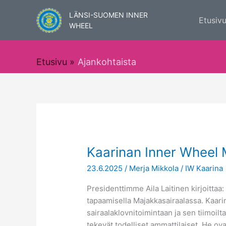
Siirry
LÄNSI-SUOMEN INNER
sisältöön
Etusiv
WHEEL
Etusivu
Ajankohtaista
Kaarinan
Kaarinan Inner Wheel 
Inner
23.6.2025
/
Merja Mikkola
/
IW Kaarina
Wheel
Majakkasairaalassa
Presidenttimme Aila Laitinen kirjoittaa:
tapaamisella Majakkasairaalassa. Kaarin
sairaalaklovnitoimintaan ja sen tiimoil
tekevät todelliset ammattilaiset. He ovat