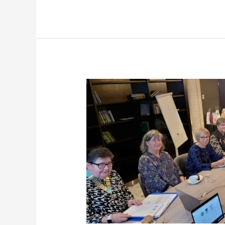
IW
Piiri
141
sääntömääräinen
syyskokous
19.10.2024