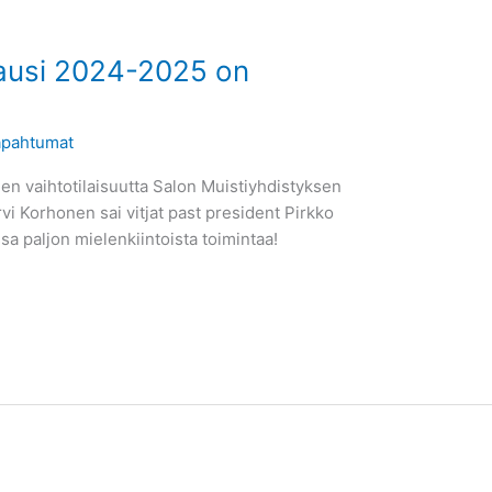
kausi 2024-2025 on
apahtumat
ojen vaihtotilaisuutta Salon Muistiyhdistyksen
rvi Korhonen sai vitjat past president Pirkko
sa paljon mielenkiintoista toimintaa!