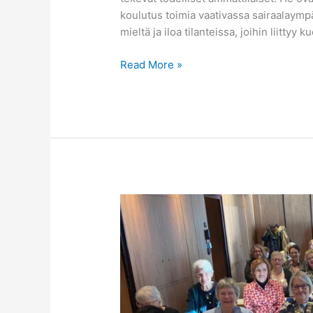
koulutus toimia vaativassa sairaalaymp
mieltä ja iloa tilanteissa, joihin liittyy k
Read More »
Piirin
141
kevään
piirikokous
8.3.2025