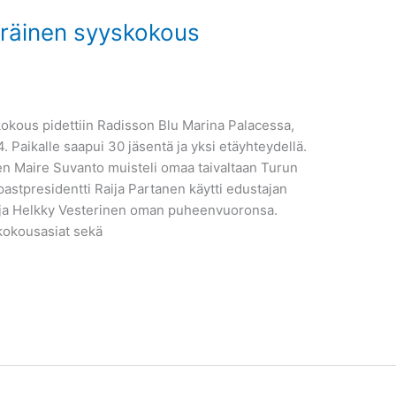
äräinen syyskokous
kokous pidettiin Radisson Blu Marina Palacessa,
. Paikalle saapui 30 jäsentä ja yksi etäyhteydellä.
en Maire Suvanto muisteli omaa taivaltaan Turun
astpresidentti Raija Partanen käytti edustajan
ja Helkky Vesterinen oman puheenvuoronsa.
kokousasiat sekä