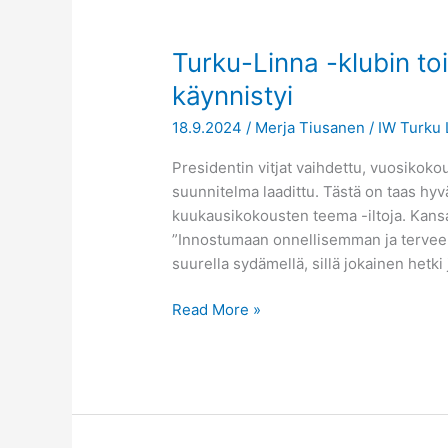
Turku-
Turku-Linna -klubin t
Linna
käynnistyi
-
18.9.2024
/
Merja Tiusanen
/
IW Turku 
klubin
toimintakausi
Presidentin vitjat vaihdettu, vuosikok
2024-
suunnitelma laadittu. Tästä on taas hyvä
2025
kuukausikokousten teema -iltoja. Kans
käynnistyi
”Innostumaan onnellisemman ja terve
suurella sydämellä, sillä jokainen hetki
Read More »