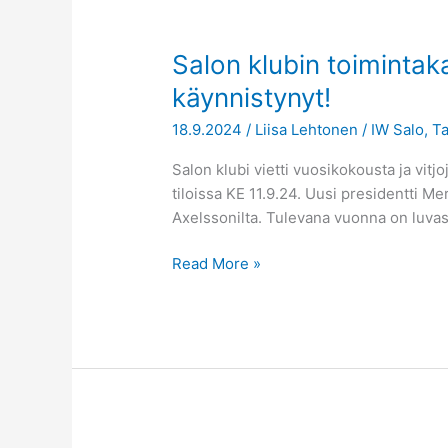
Salon
Salon klubin toiminta
klubin
käynnistynyt!
toimintakausi
18.9.2024
/
Liisa Lehtonen
/
IW Salo
,
T
2024-
2025
Salon klubi vietti vuosikokousta ja vitj
on
tiloissa KE 11.9.24. Uusi presidentti Me
käynnistynyt!
Axelssonilta. Tulevana vuonna on luvas
Read More »