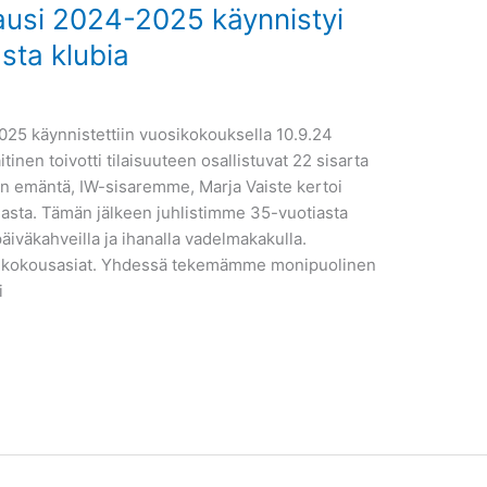
ausi 2024-2025 käynnistyi
sta klubia
025 käynnistettiin vuosikokouksella 10.9.24
tinen toivotti tilaisuuteen osallistuvat 22 sisarta
on emäntä, IW-sisaremme, Marja Vaiste kertoi
riasta. Tämän jälkeen juhlistimme 35-vuotiasta
äiväkahveilla ja ihanalla vadelmakakulla.
osikokousasiat. Yhdessä tekemämme monipuolinen
i