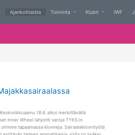
u
Ajankohtaista
Toiminta
Klubit
IWF
J
Majakkasairaalassa
 Keskiviikkoaamu 18.6. alkoi merkittävällä
an Inner Wheel lahjoitti varoja TYKS:in
ta olimme tapaamassa klovneja. Sairaalaklovnityötä
 esittävän taiteen ammattilaisia, joilla on lisäksi