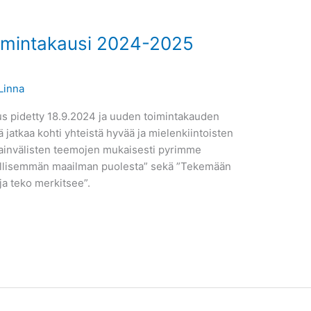
oimintakausi 2024-2025
Linna
ous pidetty 18.9.2024 ja uuden toimintakauden
 jatkaa kohti yhteistä hyvää ja mielenkiintoisten
ainvälisten teemojen mukaisesti pyrimme
ellisemmän maailman puolesta” sekä ”Tekemään
 ja teko merkitsee”.