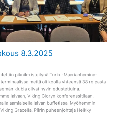
kokous 8.3.2025
utettiin piknik-risteilynä Turku-Maarianhamina-
erminaalissa meitä oli koolla yhteensä 38 reipasta
tsemän klubia olivat hyvin edustettuina.
mme laivaan, Viking Gloryn konferenssitilaan.
alla aamiaisella laivan buffetissa. Myöhemmin
 Viking Gracella. Piirin puheenjohtaja Helkky