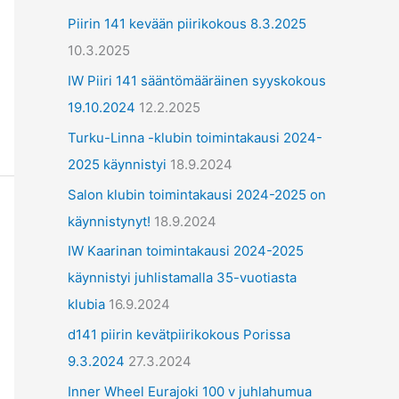
ä
Piirin 141 kevään piirikokous 8.3.2025
t
10.3.2025
IW Piiri 141 sääntömääräinen syyskokous
19.10.2024
12.2.2025
Turku-Linna -klubin toimintakausi 2024-
2025 käynnistyi
18.9.2024
Salon klubin toimintakausi 2024-2025 on
käynnistynyt!
18.9.2024
IW Kaarinan toimintakausi 2024-2025
käynnistyi juhlistamalla 35-vuotiasta
klubia
16.9.2024
d141 piirin kevätpiirikokous Porissa
9.3.2024
27.3.2024
Inner Wheel Eurajoki 100 v juhlahumua