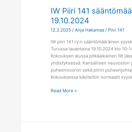
IW Piiri 141 sääntömä
19.10.2024
12.2.2025
/
Anja Hakamaa
/
Piiri 141
IW piiri 141 ry:n sääntömääräinen syys
Turussa lauantaina 19.10.2024 klo 10-14
Kokouksen alussa pitkäaikainen IW jäs
yhdistyksessä. Kansallisen neuvoston p
puheenvuoron sekä piirin puheenjohta
Kokouksessa käsiteltiin normaalit syys
Read More »