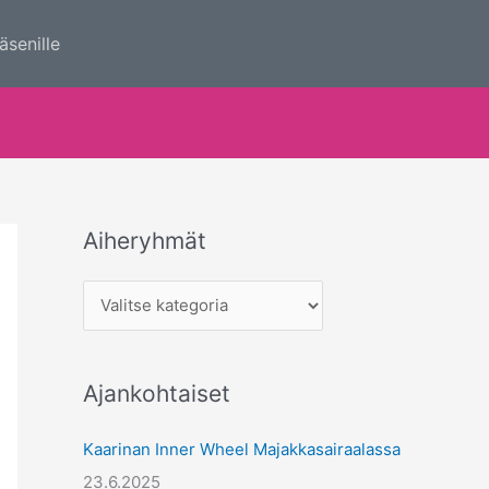
äsenille
Aiheryhmät
A
i
h
e
r
Ajankohtaiset
y
h
Kaarinan Inner Wheel Majakkasairaalassa
m
23.6.2025