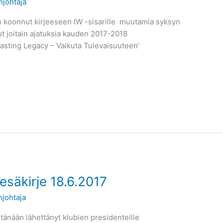
johtaja
 koonnut kirjeeseen IW -sisarille muutamia syksyn
ut joitain ajatuksia kauden 2017-2018
lasting Legacy – Vaikuta Tulevaisuuteen’
esäkirje 18.6.2017
johtaja
änään lähettänyt klubien presidenteille