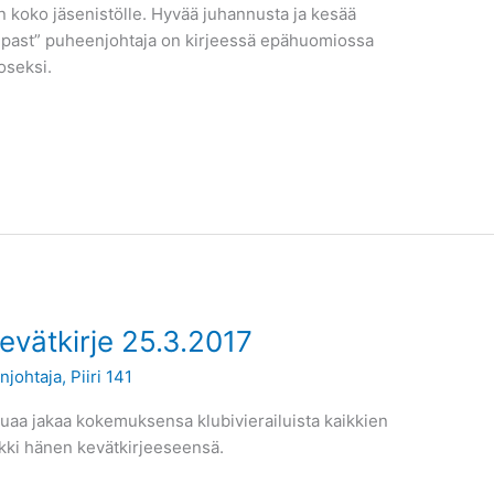
an koko jäsenistölle. Hyvää juhannusta ja kesää
st past” puheenjohtaja on kirjeessä epähuomiossa
oseksi.
kevätkirje 25.3.2017
njohtaja
,
Piiri 141
uaa jakaa kokemuksensa klubivierailuista kaikkien
kki hänen kevätkirjeeseensä.