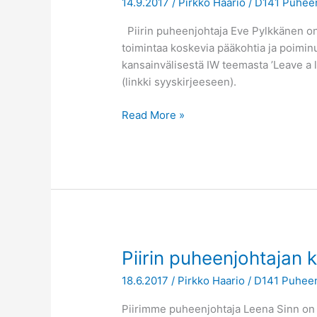
14.9.2017
/
Pirkko Haario
/
D141 Puheen
syyskirje
9.9.2017
Piirin puheenjohtaja Eve Pylkkänen on
toimintaa koskevia pääkohtia ja poimin
kansainvälisestä IW teemasta ’Leave a 
(linkki syyskirjeeseen).
Read More »
Piirin
Piirin puheenjohtajan k
puheenjohtajan
18.6.2017
/
Pirkko Haario
/
D141 Puheen
kesäkirje
18.6.2017
Piirimme puheenjohtaja Leena Sinn on t