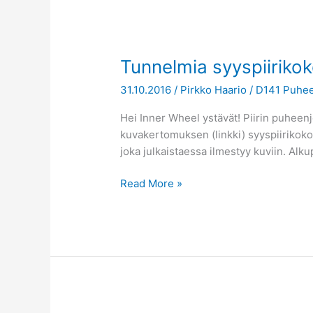
Tunnelmia
Tunnelmia syyspiiriko
syyspiirikokouksesta
31.10.2016
/
Pirkko Haario
/
D141 Puhee
Hei Inner Wheel ystävät! Piirin puhee
kuvakertomuksen (linkki) syyspiirikokou
joka julkaistaessa ilmestyy kuviin. Alku
Read More »