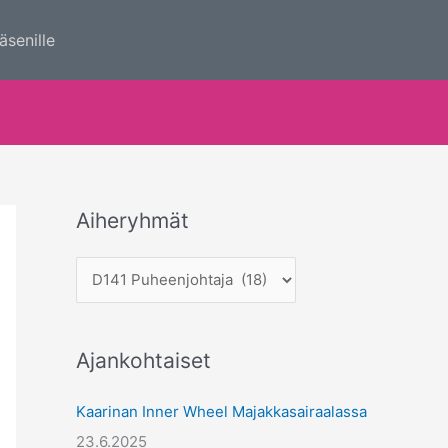
äsenille
Aiheryhmät
A
i
h
e
r
Ajankohtaiset
y
h
Kaarinan Inner Wheel Majakkasairaalassa
m
23.6.2025