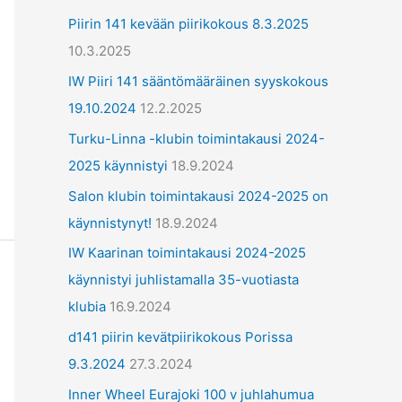
ä
Piirin 141 kevään piirikokous 8.3.2025
t
10.3.2025
IW Piiri 141 sääntömääräinen syyskokous
19.10.2024
12.2.2025
Turku-Linna -klubin toimintakausi 2024-
2025 käynnistyi
18.9.2024
Salon klubin toimintakausi 2024-2025 on
käynnistynyt!
18.9.2024
IW Kaarinan toimintakausi 2024-2025
käynnistyi juhlistamalla 35-vuotiasta
klubia
16.9.2024
d141 piirin kevätpiirikokous Porissa
9.3.2024
27.3.2024
Inner Wheel Eurajoki 100 v juhlahumua