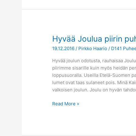
Hyvää
Hyvää Joulua piirin pu
Joulua
19.12.2016
/
Pirkko Haario
/
D141 Puhee
piirin
puheenjohtajalta
Hyvää joulun odotusta, rauhaisaa Joulun
piirimme sisarille kuin myös heidän per
loppusuoralla. Useilla Etelä-Suomen paik
lumet ovat taas sulaneet pois. Minä Ka
valkoisen joulun. Joulu on hyvän tahdo
Read More »