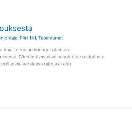
kouksesta
njohtaja
,
Piiri 141
,
Tapahtumat
njohtaja Leena on koonnut oheisen
ksesta. (Viestintävastaava pahoittelee raidoitusta,
peräisessä versiossa raitoja ei ole)