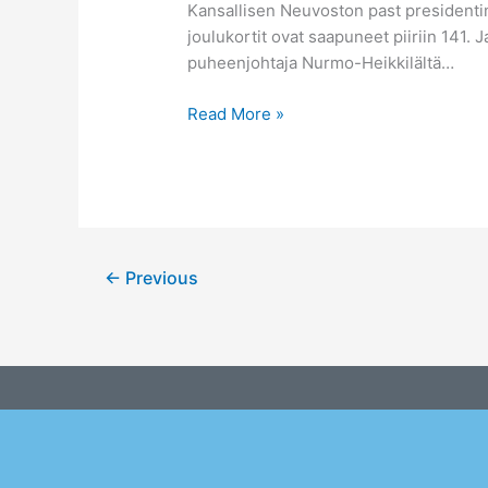
Kansallisen Neuvoston past presidenti
joulukortit ovat saapuneet piiriin 141. J
puheenjohtaja Nurmo-Heikkilält
Read More »
←
Previous