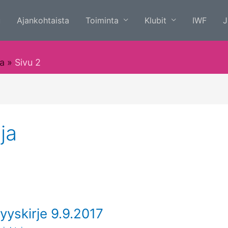
u
Ajankohtaista
Toiminta
Klubit
IWF
J
a
Sivu 2
ja
yyskirje 9.9.2017