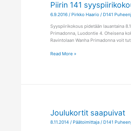
Piirin
Piirin 141 syyspiirikok
141
6.9.2016
/
Pirkko Haario
/
D141 Puheenj
syyspiirikokous
8.10.2016
Syyspiirikokous pidetään lauantaina 8.
Primadonna, Luodontie 4. Oheisena kokou
Ravintolaan Wanha Primadonna voit tutu
Read More »
Joulukortit
Joulukortit saapuivat
saapuivat
8.11.2014
/
Päätoimittaja
/
D141 Puheenj