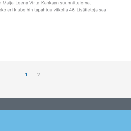
n Maija-Leena Virta-Kankaan suunnittelemat
ako eri klubeihin tapahtuu viikolla 46. Lisätietoja saa
ä…
1
2