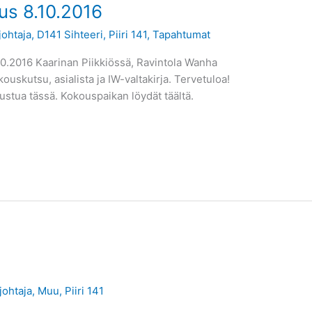
ous 8.10.2016
ohtaja
,
D141 Sihteeri
,
Piiri 141
,
Tapahtumat
10.2016 Kaarinan Piikkiössä, Ravintola Wanha
skutsu, asialista ja IW-valtakirja. Tervetuloa!
stua tässä. Kokouspaikan löydät täältä.
ohtaja
,
Muu
,
Piiri 141