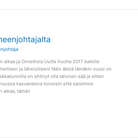
heenjohtajalta
njohtaja
 aikaa ja Onnellista Uutta Vuotta 2017 kaikille
heilleen ja läheisilleen! Näin äkkiä tämäkin vuosi on
kakunnilla on ehtinyt olla talvinen sää ja sitten
inuussa kasvaneena toivoisin että saisimme
n aikaa, tämän