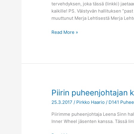
tervehdyksen, joka tässä (linkki) jaeta
kaikille! PS. Väistyvän hallituksen ”pa
muuttunut Merja Lehtisestä Merja Leht
Read More »
Piirin
Piirin puheenjohtajan 
puheenjohtajan
25.3.2017
/
Pirkko Haario
/
D141 Puhee
kevätkirje
25.3.2017
Piirimme puheenjohtaja Leena Sinn hal
Inner Wheel jäsenten kanssa. Tässä lin