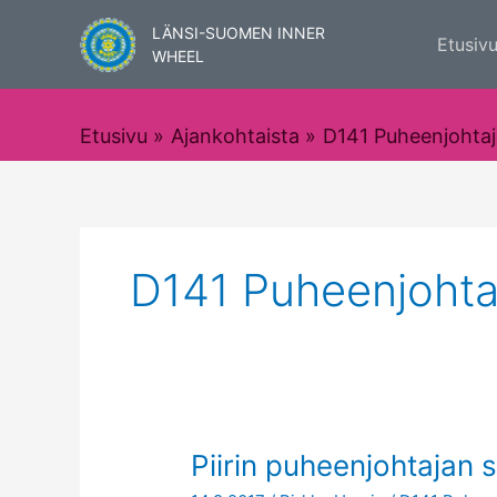
Siirry
LÄNSI-SUOMEN INNER
sisältöön
Etusiv
WHEEL
Etusivu
Ajankohtaista
D141 Puheenjohtaj
D141 Puheenjohta
Piirin
Piirin puheenjohtajan s
puheenjohtajan