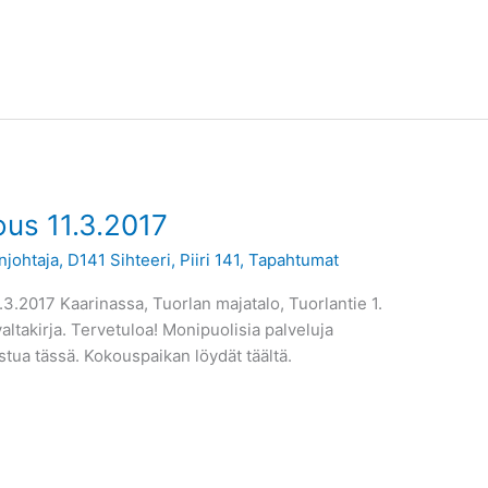
kous 11.3.2017
johtaja
,
D141 Sihteeri
,
Piiri 141
,
Tapahtumat
.3.2017 Kaarinassa, Tuorlan majatalo, Tuorlantie 1.
altakirja. Tervetuloa! Monipuolisia palveluja
stua tässä. Kokouspaikan löydät täältä.