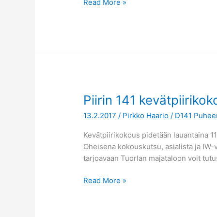
Read More »
Piirin
Piirin 141 kevätpiiriko
141
13.2.2017
/
Pirkko Haario
/
D141 Puheen
kevätpiirikokous
11.3.2017
Kevätpiirikokous pidetään lauantaina 11
Oheisena kokouskutsu, asialista ja IW-v
tarjoavaan Tuorlan majataloon voit tutu
Read More »