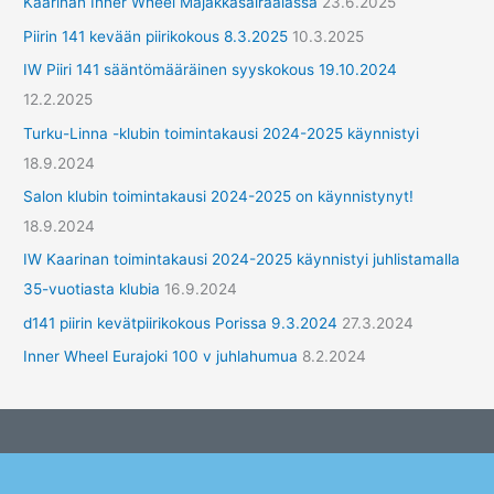
Kaarinan Inner Wheel Majakkasairaalassa
23.6.2025
m
Piirin 141 kevään piirikokous 8.3.2025
10.3.2025
ä
IW Piiri 141 sääntömääräinen syyskokous 19.10.2024
t
12.2.2025
Turku-Linna -klubin toimintakausi 2024-2025 käynnistyi
18.9.2024
Salon klubin toimintakausi 2024-2025 on käynnistynyt!
18.9.2024
IW Kaarinan toimintakausi 2024-2025 käynnistyi juhlistamalla
35-vuotiasta klubia
16.9.2024
d141 piirin kevätpiirikokous Porissa 9.3.2024
27.3.2024
Inner Wheel Eurajoki 100 v juhlahumua
8.2.2024