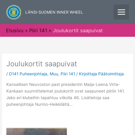
Siirry
sisältöön
LÄNSI-SUOMEN INNER WHEEL
Etusivu
Piiri 141
Joulukortit saapuivat
Joulukortit saapuivat
/
D141 Puheenjohtaja
,
Muu
,
Piiri 141
/ Kirjoittaja
Päätoimittaja
Kansallisen Neuvoston past presidentin Maija-Leena Virta-
Kankaan suunnittelemat joulukortit ovat saapuneet piiriin 141.
Jako eri klubeihin tapahtuu viikolla 46. Lisätietoja saa
puheenjohtaja Nurmo-Heikkilältä…