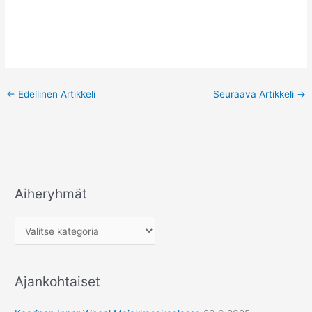
←
Edellinen Artikkeli
Seuraava Artikkeli
→
Aiheryhmät
A
i
h
e
r
Ajankohtaiset
y
h