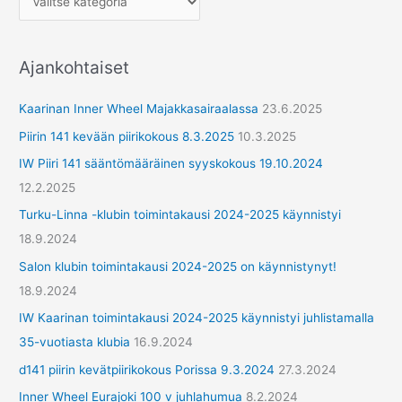
h
e
r
Ajankohtaiset
y
h
Kaarinan Inner Wheel Majakkasairaalassa
23.6.2025
m
Piirin 141 kevään piirikokous 8.3.2025
10.3.2025
ä
IW Piiri 141 sääntömääräinen syyskokous 19.10.2024
t
12.2.2025
Turku-Linna -klubin toimintakausi 2024-2025 käynnistyi
18.9.2024
Salon klubin toimintakausi 2024-2025 on käynnistynyt!
18.9.2024
IW Kaarinan toimintakausi 2024-2025 käynnistyi juhlistamalla
35-vuotiasta klubia
16.9.2024
d141 piirin kevätpiirikokous Porissa 9.3.2024
27.3.2024
Inner Wheel Eurajoki 100 v juhlahumua
8.2.2024