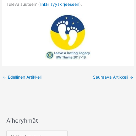
Tulevaisuuteen’ (
linkki syyskirjeeseen
).
←
Edellinen Artikkeli
Seuraava Artikkeli
→
Aiheryhmät
A
i