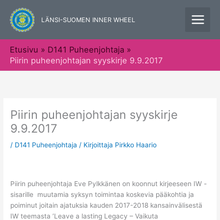
Siirry
sisältöön
LÄNSI-SUOMEN INNER WHEEL
Etusivu
D141 Puheenjohtaja
Piirin puheenjohtajan syyskirje 9.9.2017
Piirin puheenjohtajan syyskirje
9.9.2017
/
D141 Puheenjohtaja
/ Kirjoittaja
Pirkko Haario
Piirin puheenjohtaja Eve Pylkkänen on koonnut kirjeeseen IW -
sisarille muutamia syksyn toimintaa koskevia pääkohtia ja
poiminut joitain ajatuksia kauden 2017-2018 kansainvälisestä
IW teemasta ’Leave a lasting Legacy – Vaikuta