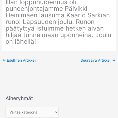
Illan loppuhuipennus oli
puheenjohtajamme Päivikki
Heinimäen lausuma Kaarlo Sarkian
runo: Lapsuuden joulu. Runon
päätyttyä istuimme hetken aivan
hiljaa tunnelmaan uponneina. Joulu
on lähellä!
←
Edellinen Artikkeli
Seuraava Artikkeli
→
Aiheryhmät
A
i
h