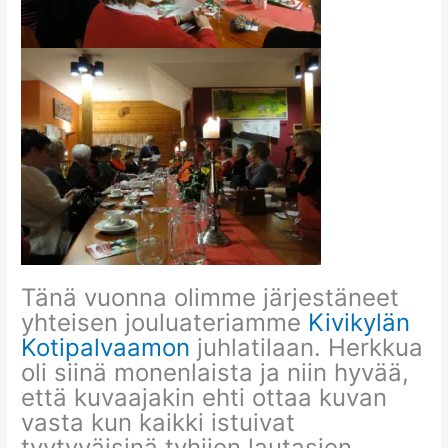
Tänä vuonna olimme järjestäneet
yhteisen jouluateriamme
Kivikylän
Kotipalvaamon
juhlatilaan. Herkkua
oli siinä monenlaista ja niin hyvää,
että kuvaajakin ehti ottaa kuvan
vasta kun kaikki istuivat
tyytyväisinä tyhjien lautasien