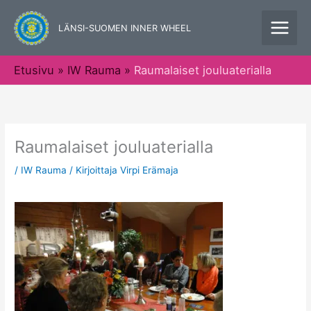
Siirry
sisältöön
LÄNSI-SUOMEN INNER WHEEL
Etusivu
IW Rauma
Raumalaiset jouluaterialla
Raumalaiset jouluaterialla
/
IW Rauma
/ Kirjoittaja
Virpi Erämaja