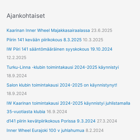
e
r
Ajankohtaiset
y
h
Kaarinan Inner Wheel Majakkasairaalassa
23.6.2025
m
Piirin 141 kevään piirikokous 8.3.2025
10.3.2025
ä
IW Piiri 141 sääntömääräinen syyskokous 19.10.2024
t
12.2.2025
Turku-Linna -klubin toimintakausi 2024-2025 käynnistyi
18.9.2024
Salon klubin toimintakausi 2024-2025 on käynnistynyt!
18.9.2024
IW Kaarinan toimintakausi 2024-2025 käynnistyi juhlistamalla
35-vuotiasta klubia
16.9.2024
d141 piirin kevätpiirikokous Porissa 9.3.2024
27.3.2024
Inner Wheel Eurajoki 100 v juhlahumua
8.2.2024