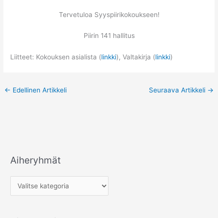
Tervetuloa Syyspiirikokoukseen!
Piirin 141 hallitus
Liitteet: Kokouksen asialista (
linkki
), Valtakirja (
linkki
)
←
Edellinen Artikkeli
Seuraava Artikkeli
→
Aiheryhmät
A
i
h
e
r