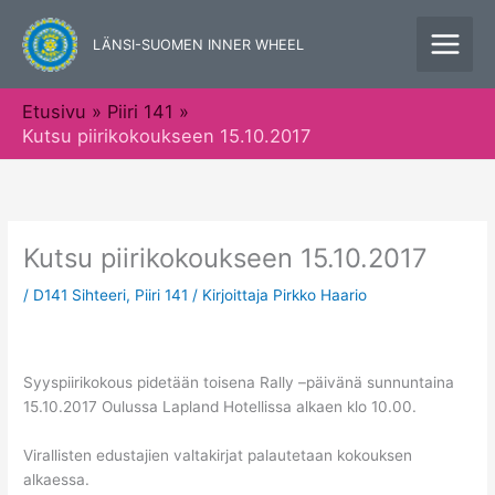
Siirry
sisältöön
LÄNSI-SUOMEN INNER WHEEL
Etusivu
Piiri 141
Kutsu piirikokoukseen 15.10.2017
Kutsu piirikokoukseen 15.10.2017
/
D141 Sihteeri
,
Piiri 141
/ Kirjoittaja
Pirkko Haario
Syyspiirikokous pidetään toisena Rally –päivänä sunnuntaina
15.10.2017 Oulussa Lapland Hotellissa alkaen klo 10.00.
Virallisten edustajien valtakirjat palautetaan kokouksen
alkaessa.