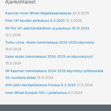
Ajankohtaiset
y
h
Kaarinan Inner Wheel Majakkasairaalassa
23.6.2025
m
Piirin 141 kevään piirikokous 8.3.2025
10.3.2025
ä
IW Piiri 141 sääntömääräinen syyskokous 19.10.2024
t
12.2.2025
Turku-Linna -klubin toimintakausi 2024-2025 käynnistyi
18.9.2024
Salon klubin toimintakausi 2024-2025 on käynnistynyt!
18.9.2024
IW Kaarinan toimintakausi 2024-2025 käynnistyi juhlistamalla
35-vuotiasta klubia
16.9.2024
d141 piirin kevätpiirikokous Porissa 9.3.2024
27.3.2024
Inner Wheel Eurajoki 100 v juhlahumua
8.2.2024