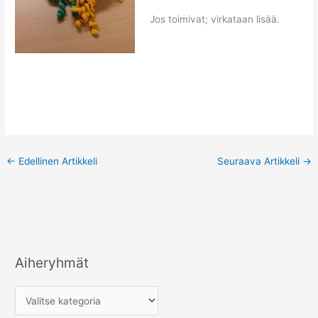
Jos toimivat; virkataan lisää.
←
Edellinen Artikkeli
Seuraava Artikkeli
→
Aiheryhmät
A
i
h