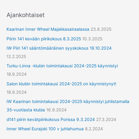
e
r
Ajankohtaiset
y
h
Kaarinan Inner Wheel Majakkasairaalassa
23.6.2025
m
Piirin 141 kevään piirikokous 8.3.2025
10.3.2025
ä
IW Piiri 141 sääntömääräinen syyskokous 19.10.2024
t
12.2.2025
Turku-Linna -klubin toimintakausi 2024-2025 käynnistyi
18.9.2024
Salon klubin toimintakausi 2024-2025 on käynnistynyt!
18.9.2024
IW Kaarinan toimintakausi 2024-2025 käynnistyi juhlistamalla
35-vuotiasta klubia
16.9.2024
d141 piirin kevätpiirikokous Porissa 9.3.2024
27.3.2024
Inner Wheel Eurajoki 100 v juhlahumua
8.2.2024