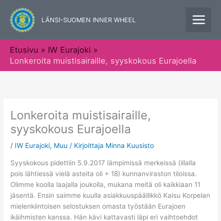
Siirry
sisältöön
LÄNSI-SUOMEN INNER WHEEL
Etusivu
IW Eurajoki
Lonkeroita muistisairaille, syyskokous Eurajoella
Lonkeroita muistisairaille,
syyskokous Eurajoella
/
IW Eurajoki
,
Muu
/ Kirjoittaja
Minna Kuusisto
Syyskokous pidettiin 5.9.2017 lämpimissä merkeissä (illalla
pois lähtiessä vielä asteita oli + 18) kunnanviraston tiloissa.
Olimme koolla laajalla joukolla, mukana meitä oli kaikkiaan 11
jäsentä. Ensin saimme kuulla asiakkuuspäällikkö Kaisu Korpelan
mielenkiintoisen selostuksen omasta työstään Eurajoen
ikäihmisten kanssa. Hän kävi kattavasti läpi eri vaihtoehdot