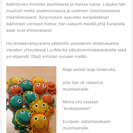
ikääntyvien ihmisten asumisessa ja muissa tuissa. Lopuksi hän
muistutti meitä unelmoimisesta ja unelmien toteuttamisesta
määrätietoisesti. Kysymyksiin saavatko eurajokelaiset
ikäihmiset varmasti hoitoa; hän vakuutti meidät,että Eurajoella
asiat ovat erinomaisesti.
Hyväntekeväisyysraha päätettiin presidentin ehdotuksesta
vierailun yhteydessä LuviMarika päivätoimintakeskukselle sekä
yo-stipendit (2kpl) entisten vuosien malliin.
Raija esitteli isoja lonkeroita,
joita hän oli virkannut
muistisairaille.
Minna otti vastaan
”koekappaleet”
Eurajoen Jokisimpukkaan
muistisairaille.