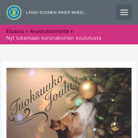
Siirry
sisältöön
LÄNSI-SUOMEN INNER WHEEL
Etusivu
Avustustoiminta
Nyt tukemaan koronakoirien koulutusta