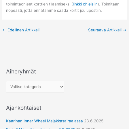
toimintaohjeet korttien tilaamiseksi (
linkki ohjeisiin
). Toimitaan
nopeasti, jotta ennätämme saada kortit joulupostiin.
←
Edellinen Artikkeli
Seuraava Artikkeli
→
Aiheryhmät
A
i
h
e
r
Ajankohtaiset
y
h
Kaarinan Inner Wheel Majakkasairaalassa
23.6.2025
m