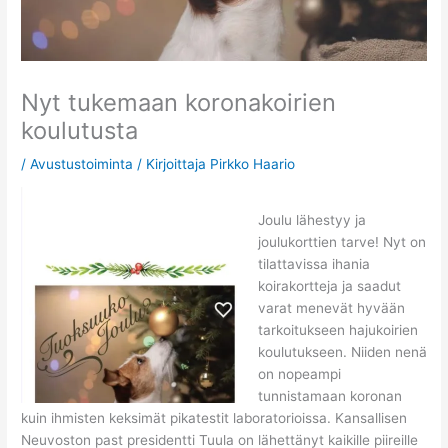
Nyt tukemaan koronakoirien
koulutusta
/
Avustustoiminta
/ Kirjoittaja
Pirkko Haario
Joulu lähestyy ja
joulukorttien tarve! Nyt on
tilattavissa ihania
koirakortteja ja saadut
varat menevät hyvään
tarkoitukseen hajukoirien
koulutukseen. Niiden nenä
on nopeampi
tunnistamaan koronan
kuin ihmisten keksimät pikatestit laboratorioissa. Kansallisen
Neuvoston past presidentti Tuula on lähettänyt kaikille piireille