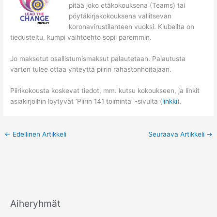
pitää joko etäkokouksena (Teams) tai
pöytäkirjakokouksena vallitsevan
koronavirustilanteen vuoksi. Klubeilta on
tiedusteltu, kumpi vaihtoehto sopii paremmin.
Jo maksetut osallistumismaksut palautetaan. Palautusta
varten tulee ottaa yhteyttä piirin rahastonhoitajaan.
Piirikokousta koskevat tiedot, mm. kutsu kokoukseen, ja linkit
asiakirjoihin löytyvät ’Piirin 141 toiminta’ -sivulta (
linkki
).
←
Edellinen Artikkeli
Seuraava Artikkeli
→
Aiheryhmät
A
i