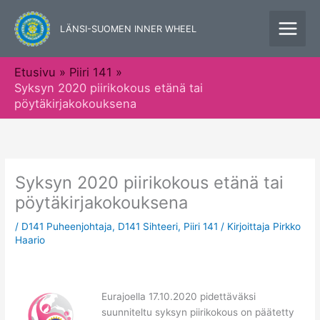
Siirry
sisältöön
LÄNSI-SUOMEN INNER WHEEL
Etusivu
Piiri 141
Syksyn 2020 piirikokous etänä tai
pöytäkirjakokouksena
Syksyn 2020 piirikokous etänä tai
pöytäkirjakokouksena
/
D141 Puheenjohtaja
,
D141 Sihteeri
,
Piiri 141
/ Kirjoittaja
Pirkko
Haario
Eurajoella 17.10.2020 pidettäväksi
suunniteltu syksyn piirikokous on päätetty