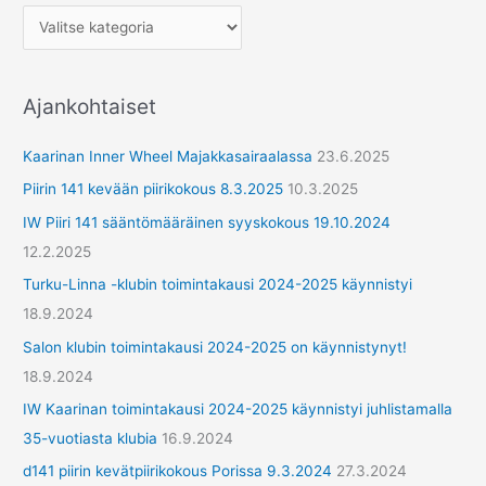
h
e
r
Ajankohtaiset
y
h
Kaarinan Inner Wheel Majakkasairaalassa
23.6.2025
m
Piirin 141 kevään piirikokous 8.3.2025
10.3.2025
ä
IW Piiri 141 sääntömääräinen syyskokous 19.10.2024
t
12.2.2025
Turku-Linna -klubin toimintakausi 2024-2025 käynnistyi
18.9.2024
Salon klubin toimintakausi 2024-2025 on käynnistynyt!
18.9.2024
IW Kaarinan toimintakausi 2024-2025 käynnistyi juhlistamalla
35-vuotiasta klubia
16.9.2024
d141 piirin kevätpiirikokous Porissa 9.3.2024
27.3.2024