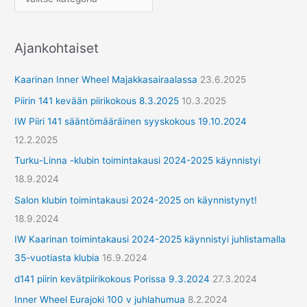
e
r
Ajankohtaiset
y
h
Kaarinan Inner Wheel Majakkasairaalassa
23.6.2025
m
Piirin 141 kevään piirikokous 8.3.2025
10.3.2025
ä
IW Piiri 141 sääntömääräinen syyskokous 19.10.2024
t
12.2.2025
Turku-Linna -klubin toimintakausi 2024-2025 käynnistyi
18.9.2024
Salon klubin toimintakausi 2024-2025 on käynnistynyt!
18.9.2024
IW Kaarinan toimintakausi 2024-2025 käynnistyi juhlistamalla
35-vuotiasta klubia
16.9.2024
d141 piirin kevätpiirikokous Porissa 9.3.2024
27.3.2024
Inner Wheel Eurajoki 100 v juhlahumua
8.2.2024