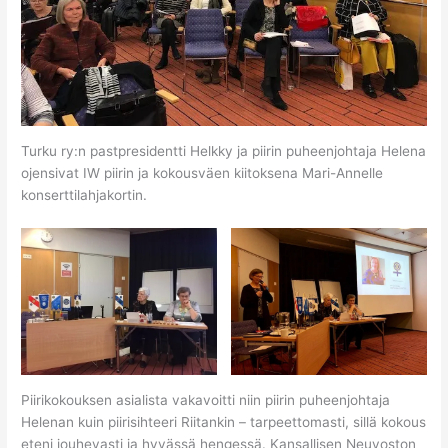
Turku ry:n pastpresidentti Helkky ja piirin puheenjohtaja Helena
ojensivat IW piirin ja kokousväen kiitoksena Mari-Annelle
konserttilahjakortin.
Piirikokouksen asialista vakavoitti niin piirin puheenjohtaja
Helenan kuin piirisihteeri Riitankin – tarpeettomasti, sillä kokous
eteni jouhevasti ja hyvässä hengessä. Kansallisen Neuvoston