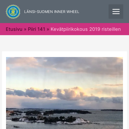
Siirry
sisältöön
LÄNSI-SUOMEN INNER WHEEL
Etusivu
Piiri 141
Kevätpiirikokous 2019 risteillen