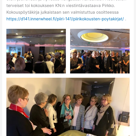
terveiset toi kokoukseen KN:n viestintävastaava Pirkko.
Kokouspöytäkirja julkaistaan sen valmistuttua osoitteessa
https://d141.innerwheel.fi/piiri-141/piirikokousten-poytakirjat/
.