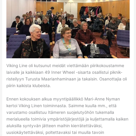
Viking Line oli kutsunut meidät viettämään piirikokoustamme
laivalle ja kaikkiaan 49 Inner Wheel -sisarta osallistui piknik-
risteilyyn Turusta Maarianhaminaan ja takaisin. Osanottajia oli
piirin kaikista klubeista.
Ennen kokouksen alkua myyntipäällikkö Mari-Anne Nyman
kertoi Viking Linen toiminnasta. Saimme kuulla mm., että
varustamo osallistuu Itämeren suojelutyöhön tukemalla
merialueella toimivia ympäristöjärjestöjä ja kuljettamalla kaiken
aluksilla syntyvän jätteen maihin kierrätettäväksi,
uusiokäytettäväksi, poltettavaksi tai muulla tavoin