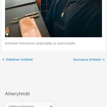
Kiitokset kokouksen järjestäjille ja osanottajille.
←
Edellinen Artikkeli
Seuraava Artikkeli
→
Aiheryhmät
A
i
h