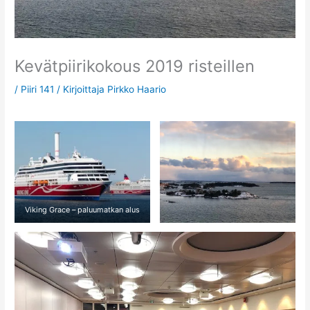
Kevätpiirikokous 2019 risteillen
/
Piiri 141
/ Kirjoittaja
Pirkko Haario
Viking Grace – paluumatkan alus