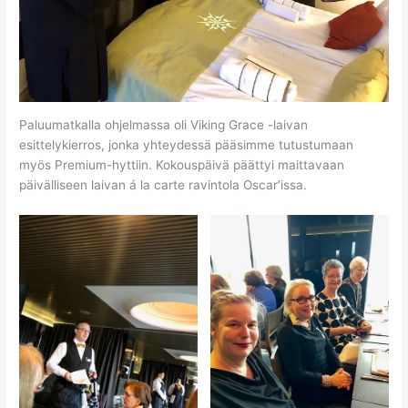
Paluumatkalla ohjelmassa oli Viking Grace -laivan
esittelykierros, jonka yhteydessä pääsimme tutustumaan
myös Premium-hyttiin. Kokouspäivä päättyi maittavaan
päivälliseen laivan á la carte ravintola Oscar’issa.