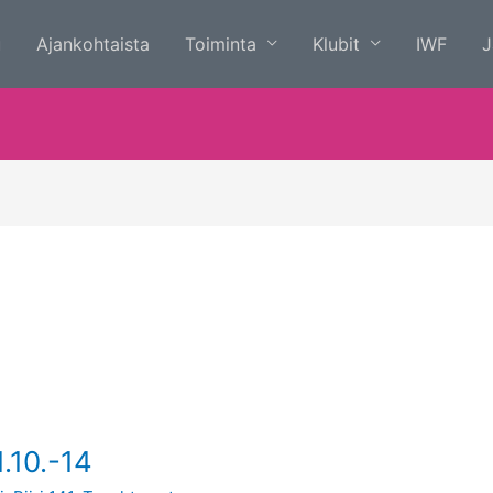
u
Ajankohtaista
Toiminta
Klubit
IWF
J
1.10.-14