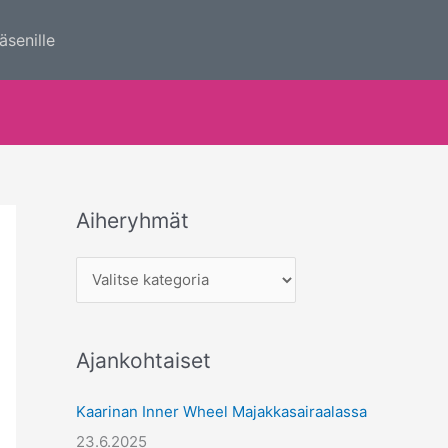
äsenille
Aiheryhmät
A
i
h
e
r
Ajankohtaiset
y
h
Kaarinan Inner Wheel Majakkasairaalassa
m
23.6.2025