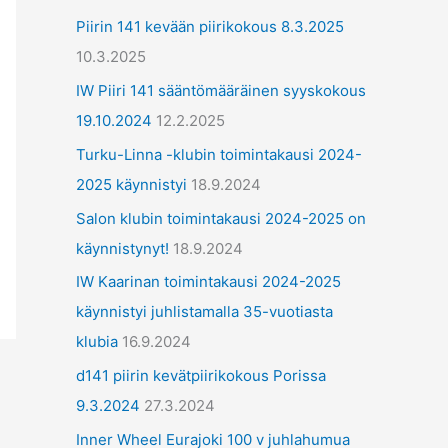
ä
Piirin 141 kevään piirikokous 8.3.2025
t
10.3.2025
IW Piiri 141 sääntömääräinen syyskokous
19.10.2024
12.2.2025
Turku-Linna -klubin toimintakausi 2024-
2025 käynnistyi
18.9.2024
Salon klubin toimintakausi 2024-2025 on
käynnistynyt!
18.9.2024
IW Kaarinan toimintakausi 2024-2025
käynnistyi juhlistamalla 35-vuotiasta
klubia
16.9.2024
d141 piirin kevätpiirikokous Porissa
9.3.2024
27.3.2024
Inner Wheel Eurajoki 100 v juhlahumua