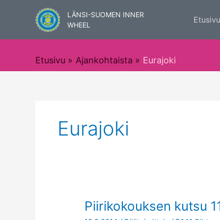
Siirry
LÄNSI-SUOMEN INNER
sisältöön
Etusiv
WHEEL
Etusivu
Ajankohtaista
Eurajoki
Eurajoki
Piirikokouksen
Piirikokouksen kutsu 1
kutsu