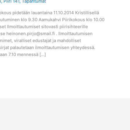
i
,
Piiri 141
,
Tapahtumat
ous pidetään lauantaina 11.10.2014 Kristillisellä
tautuminen klo 9.30 Aamukahvi Piirikokous klo 10.00
et Ilmoittautumiset sitovasti piirisihteerille
se heinonen.pirjo@smail.fi . Ilmoittautumisen
nimet, viralliset edustajat ja mahdolliset
akirjat palautetaan ilmoittautumisen yhteydessä.
taan 7.10 mennessä […]