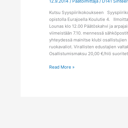
12.9.2014
/
Päätoimittaja
/
D141 Sihteer
11.10.-14
Kutsu Syyspiirikokoukseen Syyspiirikok
opistolla Eurajoella Koulutie 4. Ilmoit
Lounas klo 12.00 Päätöskahvi ja arpajais
viimeistään 7.10. mennessä sähköpostit
yhteydessä mainitse klubi osallistujien 
ruokavaliot. Virallisten edustajien valt
Osallistumismaksu 20,00 €/hlö suorite
Read More »