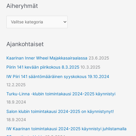
Aiheryhmät
A
i
h
e
r
Ajankohtaiset
y
h
Kaarinan Inner Wheel Majakkasairaalassa
23.6.2025
m
Piirin 141 kevään piirikokous 8.3.2025
10.3.2025
ä
IW Piiri 141 sääntömääräinen syyskokous 19.10.2024
t
12.2.2025
Turku-Linna -klubin toimintakausi 2024-2025 käynnistyi
18.9.2024
Salon klubin toimintakausi 2024-2025 on käynnistynyt!
18.9.2024
IW Kaarinan toimintakausi 2024-2025 käynnistyi juhlistamalla