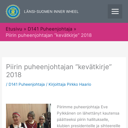
Siirry
sisältöön
LÄNSI-SUOMEN INNER WHEEL
Etusivu
D141 Puheenjohtaja
Piirin puheenjohtajan ”kevätkirje” 2018
Piirin puheenjohtajan ”kevätkirje”
2018
/
D141 Puheenjohtaja
/ Kirjoittaja
Pirkko Haario
Piirimme puheenjohtaja Eve
Pylkkänen on lähettänyt kautensa
päätteeksi piirin hallitukselle,
klubien presidenteille ja sihteereille