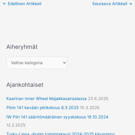
←
Edellinen Artikkeli
Seuraava Artikkeli
→
Aiheryhmät
A
i
h
e
r
Ajankohtaiset
y
h
Kaarinan Inner Wheel Majakkasairaalassa
23.6.2025
m
Piirin 141 kevään piirikokous 8.3.2025
10.3.2025
ä
IW Piiri 141 sääntömääräinen syyskokous 19.10.2024
t
12.2.2025
Turku-Linna -klubin toimintakausi 2024-2025 käynnistyi