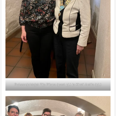
Puheenjohtajat Eija Piispa (past pj.) ja Kirsti Antila (pj.)