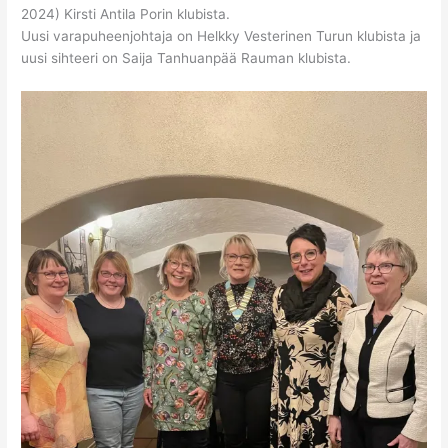
2024) Kirsti Antila Porin klubista.
Uusi varapuheenjohtaja on Helkky Vesterinen Turun klubista ja
uusi sihteeri on Saija Tanhuanpää Rauman klubista.