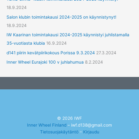
18.9.2024
Salon klubin toimintakausi 2024-2025 on käynnistynyt!
18.9.2024
IW Kaarinan toimintakausi 2024-2025 käynnistyi juhlistamalla
35-vuotiasta klubia
16.9.2024
d141 piirin kevätpiirikokous Porissa 9.3.2024
27.3.2024
Inner Wheel Eurajoki 100 v juhlahumua
8.2.2024
© 2026 IWF
Inner Wheel Finland
– iwf.d138@gmail.com
Tietosuojakäytäntö
–
Kirjaudu