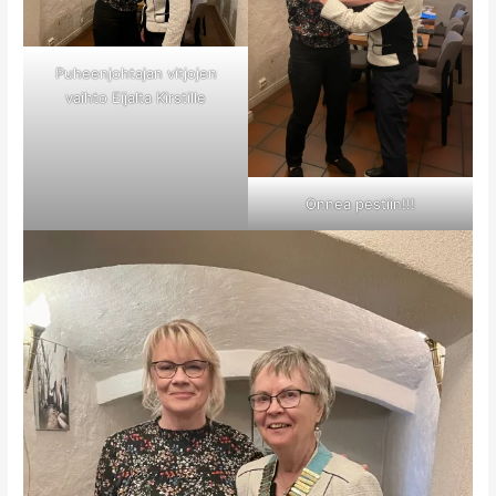
Puheenjohtajan vitjojen
vaihto Eijalta Kirstille
Onnea pestiin!!!