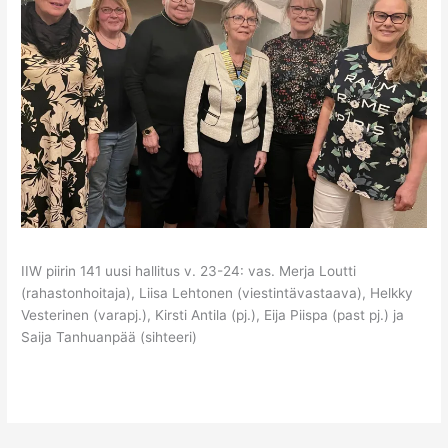
IIW piirin 141 uusi hallitus v. 23-24: vas. Merja Loutti
(rahastonhoitaja), Liisa Lehtonen (viestintävastaava), Helkky
Vesterinen (varapj.), Kirsti Antila (pj.), Eija Piispa (past pj.) ja
Saija Tanhuanpää (sihteeri)