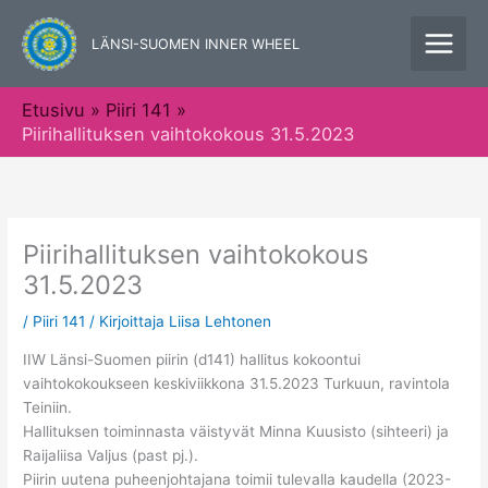
Siirry
sisältöön
LÄNSI-SUOMEN INNER WHEEL
Etusivu
Piiri 141
Piirihallituksen vaihtokokous 31.5.2023
Piirihallituksen vaihtokokous
31.5.2023
/
Piiri 141
/ Kirjoittaja
Liisa Lehtonen
IIW Länsi-Suomen piirin (d141) hallitus kokoontui
vaihtokokoukseen keskiviikkona 31.5.2023 Turkuun, ravintola
Teiniin.
Hallituksen toiminnasta väistyvät Minna Kuusisto (sihteeri) ja
Raijaliisa Valjus (past pj.).
Piirin uutena puheenjohtajana toimii tulevalla kaudella (2023-