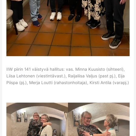
IIW piirin 141 väistyvä hallitus: vas. Minna Kuusisto (sihteeri),
Liisa Lehtonen (viestintävast.), Raijaliisa Valjus (past pj.), Eija
Piispa (pj.), Merja Loutti (rahastonhoitaja), Kirsti Antila (varapj.)