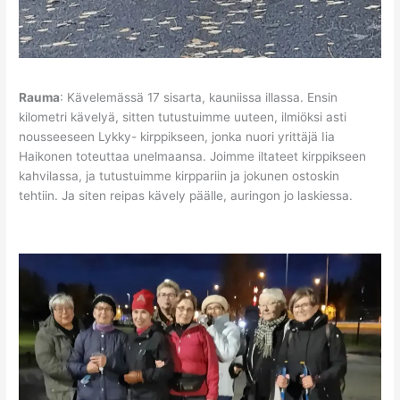
Rauma
: Kävelemässä 17 sisarta, kauniissa illassa. Ensin
kilometri kävelyä, sitten tutustuimme uuteen, ilmiöksi asti
nousseeseen Lykky- kirppikseen, jonka nuori yrittäjä Iia
Haikonen toteuttaa unelmaansa. Joimme iltateet kirppikseen
kahvilassa, ja tutustuimme kirppariin ja jokunen ostoskin
tehtiin. Ja siten reipas kävely päälle, auringon jo laskiessa.