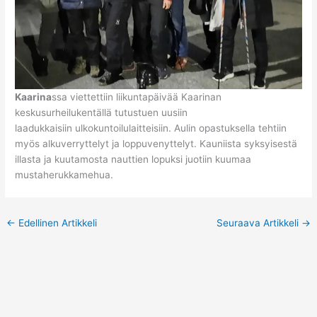
Kaarina
ssa viettettiin liikuntapäivää Kaarinan
keskusurheilukentällä tutustuen uusiin
laadukkaisiin ulkokuntoilulaitteisiin. Aulin opastuksella tehtiin
myös alkuverryttelyt ja loppuvenyttelyt. Kauniista syksyisestä
illasta ja kuutamosta nauttien lopuksi juotiin kuumaa
mustaherukkamehua.
←
Edellinen Artikkeli
Seuraava Artikkeli
→