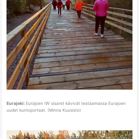
Eurajoki:
Eurajoen IW sisaret kävivät testaamassa Eurajoen
uudet kuntoportaat. (Minna Kuusisto)