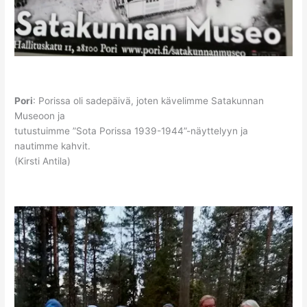
Pori
: Porissa oli sadepäivä, joten kävelimme Satakunnan
Museoon ja
tutustuimme ”Sota Porissa 1939-1944”-näyttelyyn ja
nautimme kahvit.
(Kirsti Antila)