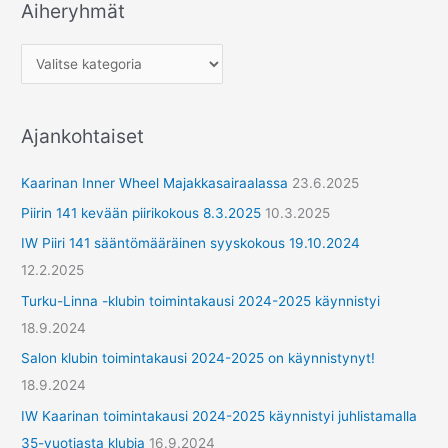
Aiheryhmät
A
i
h
e
r
Ajankohtaiset
y
h
Kaarinan Inner Wheel Majakkasairaalassa
23.6.2025
m
Piirin 141 kevään piirikokous 8.3.2025
10.3.2025
ä
IW Piiri 141 sääntömääräinen syyskokous 19.10.2024
t
12.2.2025
Turku-Linna -klubin toimintakausi 2024-2025 käynnistyi
18.9.2024
Salon klubin toimintakausi 2024-2025 on käynnistynyt!
18.9.2024
IW Kaarinan toimintakausi 2024-2025 käynnistyi juhlistamalla
35-vuotiasta klubia
16.9.2024