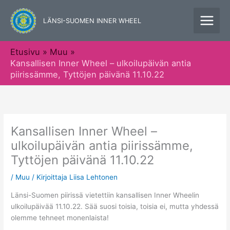
Siirry
sisältöön
LÄNSI-SUOMEN INNER WHEEL
Etusivu
Muu
Kansallisen Inner Wheel – ulkoilupäivän antia
piirissämme, Tyttöjen päivänä 11.10.22
Kansallisen Inner Wheel –
ulkoilupäivän antia piirissämme,
Tyttöjen päivänä 11.10.22
/
Muu
/ Kirjoittaja
Liisa Lehtonen
Länsi-Suomen piirissä vietettiin kansallisen Inner Wheelin
ulkoilupäivää 11.10.22. Sää suosi toisia, toisia ei, mutta yhdessä
olemme tehneet monenlaista!