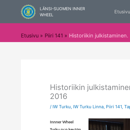
Siirry
LÄNSI-SUOMEN INNER
sisältöön
Etusiv
WHEEL
Etusivu
Piiri 141
Historiikin julkistaminen
Historiikin julkistamin
2016
/
IW Turku
,
IW Turku Linna
,
Piiri 141
,
Ta
Innner Wheel
Turku ry:n kevään