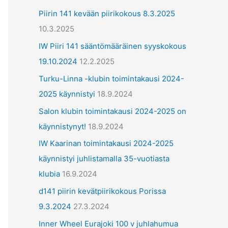
ä
Piirin 141 kevään piirikokous 8.3.2025
t
10.3.2025
IW Piiri 141 sääntömääräinen syyskokous
19.10.2024
12.2.2025
Turku-Linna -klubin toimintakausi 2024-
2025 käynnistyi
18.9.2024
Salon klubin toimintakausi 2024-2025 on
käynnistynyt!
18.9.2024
IW Kaarinan toimintakausi 2024-2025
käynnistyi juhlistamalla 35-vuotiasta
klubia
16.9.2024
d141 piirin kevätpiirikokous Porissa
9.3.2024
27.3.2024
Inner Wheel Eurajoki 100 v juhlahumua