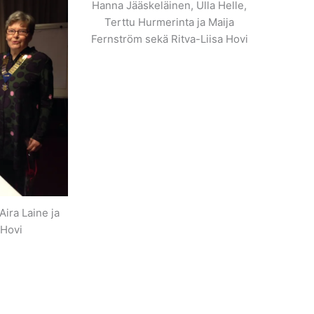
Hanna Jääskeläinen, Ulla Helle,
Terttu Hurmerinta ja Maija
Fernström sekä Ritva-Liisa Hovi
Aira Laine ja
 Hovi