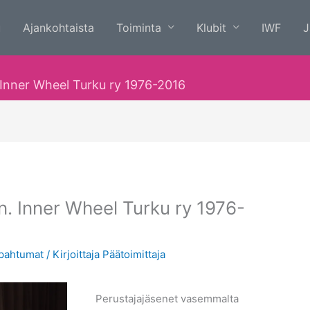
u
Ajankohtaista
Toiminta
Klubit
IWF
J
. Inner Wheel Turku ry 1976-2016
en. Inner Wheel Turku ry 1976-
pahtumat
/ Kirjoittaja
Päätoimittaja
Perustajajäsenet vasemmalta