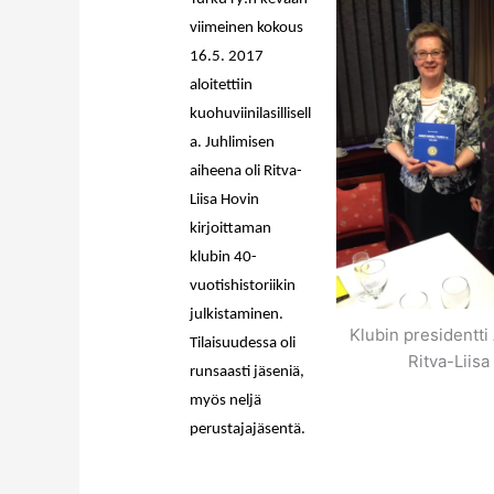
viimeinen kokous
16.5. 2017
aloitettiin
kuohuviinilasillisell
a. Juhlimisen
aiheena oli Ritva-
Liisa Hovin
kirjoittaman
klubin 40-
vuotishistoriikin
julkistaminen.
Klubin presidentti 
Tilaisuudessa oli
Ritva-Liisa
runsaasti jäseniä,
myös neljä
perustajajäsentä.