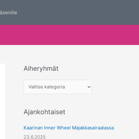
äsenille
Aiheryhmät
A
i
h
e
r
Ajankohtaiset
y
h
Kaarinan Inner Wheel Majakkasairaalassa
m
23.6.2025