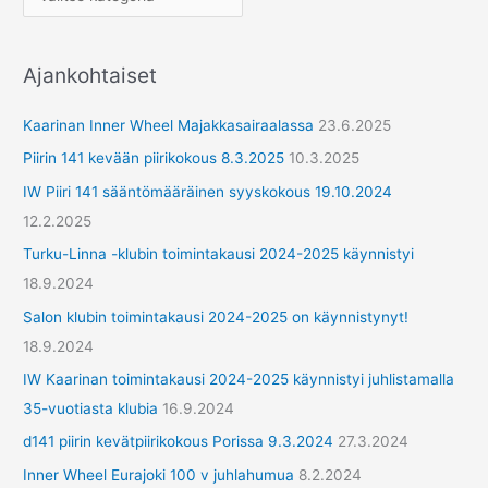
e
r
Ajankohtaiset
y
h
Kaarinan Inner Wheel Majakkasairaalassa
23.6.2025
m
Piirin 141 kevään piirikokous 8.3.2025
10.3.2025
ä
IW Piiri 141 sääntömääräinen syyskokous 19.10.2024
t
12.2.2025
Turku-Linna -klubin toimintakausi 2024-2025 käynnistyi
18.9.2024
Salon klubin toimintakausi 2024-2025 on käynnistynyt!
18.9.2024
IW Kaarinan toimintakausi 2024-2025 käynnistyi juhlistamalla
35-vuotiasta klubia
16.9.2024
d141 piirin kevätpiirikokous Porissa 9.3.2024
27.3.2024
Inner Wheel Eurajoki 100 v juhlahumua
8.2.2024