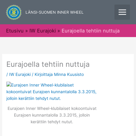
Siirry
sisältöön
LÄNSI-SUOMEN INNER WHEEL
Etusivu
IW Eurajoki
Eurajoella tehtiin nuttuja
Eurajoella tehtiin nuttuja
/
IW Eurajoki
/ Kirjoittaja
Minna Kuusisto
Eurajoen Inner Wheel-klubilaiset kokoontuivat
Eurajoen kunnantalolla 3.3.2015, jolloin
kerättiin tehdyt nutut.