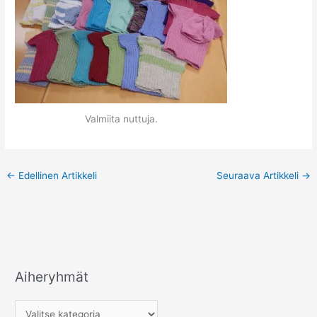
Valmiita nuttuja.
←
Edellinen Artikkeli
Seuraava Artikkeli
→
Aiheryhmät
A
i
h