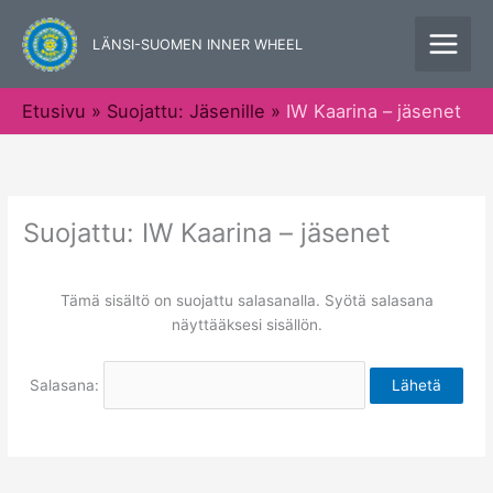
Siirry
sisältöön
LÄNSI-SUOMEN INNER WHEEL
Etusivu
Suojattu: Jäsenille
IW Kaarina – jäsenet
Suojattu: IW Kaarina – jäsenet
Tämä sisältö on suojattu salasanalla. Syötä salasana
näyttääksesi sisällön.
Salasana: