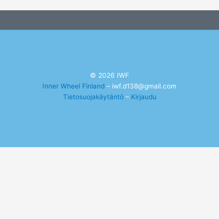
© 2026 IWF
Inner Wheel Finland
– iwf.d138@gmail.com
Tietosuojakäytäntö
–
Kirjaudu